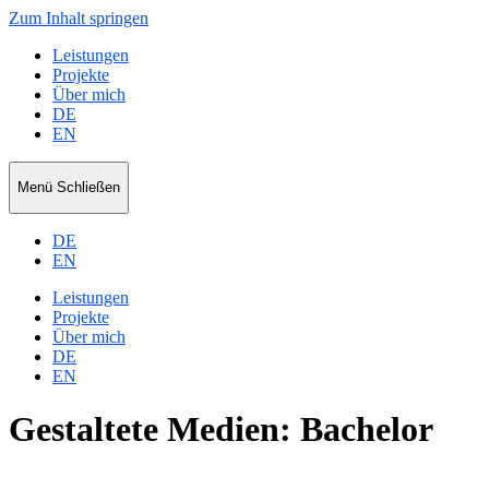
Zum Inhalt springen
Leistungen
Projekte
Über mich
DE
EN
Niko
Menü
Schließen
Ripka
DE
EN
Leistungen
Projekte
Über mich
DE
EN
Gestaltete Medien: Bachelor