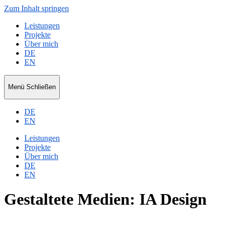
Zum Inhalt springen
Leistungen
Projekte
Über mich
DE
EN
Niko
Menü
Schließen
Ripka
DE
EN
Leistungen
Projekte
Über mich
DE
EN
Gestaltete Medien: IA Design