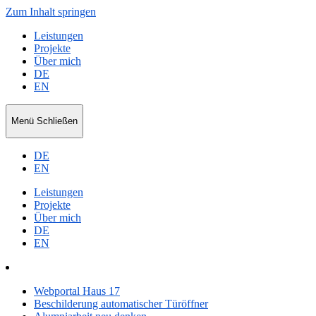
Zum Inhalt springen
Leistungen
Projekte
Über mich
DE
EN
Niko
Menü
Schließen
Ripka
DE
EN
Leistungen
Projekte
Über mich
DE
EN
Webportal Haus 17
Beschil­derung automa­ti­scher Türöffner