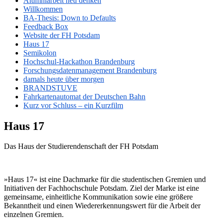
Alumni­arbeit neu denken
Willkommen
BA-Thesis: Down to Defaults
Feedback Box
Website der FH Potsdam
Haus 17
Semikolon
Hochschul-Hackathon Brandenburg
Forschungs­da­ten­ma­nagement Brandenburg
damals heute über morgen
BRANDSTUVE
Fahrkar­ten­au­tomat der Deutschen Bahn
Kurz vor Schluss – ein Kurzfilm
Haus 17
Das Haus der Studie­ren­den­schaft der FH Potsdam
»Haus 17« ist eine Dachmarke für die studen­ti­schen Gremien und
Initia­tiven der Fachhoch­schule Potsdam. Ziel der Marke ist eine
gemeinsame, einheit­liche Kommu­ni­kation sowie eine größere
Bekanntheit und einen Wieder­erken­nungswert für die Arbeit der
einzelnen Gremien.