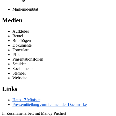
Marken­iden­tität
Medien
Aufkleber
Beutel
Brief­bögen
Dokumente
Formulare
Plakate
Präsen­ta­ti­ons­folien
Schilder
Social media
Stempel
Webseite
Links
Haus 17 Minisite
Presse­mit­teilung zum Launch der Dachmarke
In Zusam­men­arbeit mit Mandy Puchert