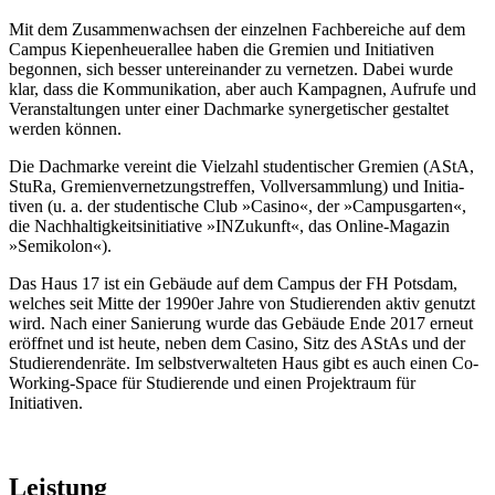
Mit dem Zusam­men­wachsen der einzelnen Fachbe­reiche auf dem
Campus Kiepen­heu­er­allee haben die Gremien und Initia­tiven
begonnen, sich besser unter­ein­ander zu vernetzen. Dabei wurde
klar, dass die Kommu­ni­kation, aber auch Kampagnen, Aufrufe und
Veran­stal­tungen unter einer Dachmarke syner­ge­ti­scher gestaltet
werden können.
Die Dachmarke vereint die Vielzahl studen­ti­scher Gremien (AStA,
StuRa, Gremi­en­ver­net­zungs­treffen, Vollver­sammlung) und Initia­
tiven (u. a. der studen­tische Club »Casino«, der »Campus­garten«,
die Nachhal­tig­keits­in­itiative »INZukunft«, das Online-Magazin
»Semikolon«).
Das Haus 17 ist ein Gebäude auf dem Campus der FH Potsdam,
welches seit Mitte der 1990er Jahre von Studie­renden aktiv genutzt
wird. Nach einer Sanierung wurde das Gebäude Ende 2017 erneut
eröffnet und ist heute, neben dem Casino, Sitz des AStAs und der
Studie­ren­denräte. Im selbst­ver­wal­teten Haus gibt es auch einen Co-
Working-Space für Studie­rende und einen Projektraum für
Initiativen.
Leistung